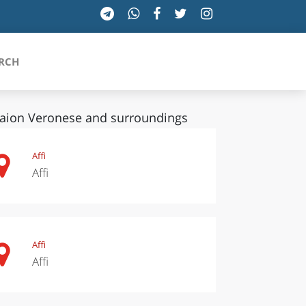
RCH
aion Veronese and surroundings
SICILIA
Affi
Affi
TOSCANA
TRENTINO-ALTO ADIGE
UMBRIA
Affi
Affi
VALLE D'AOSTA
VENETO