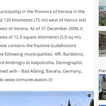
O
SARDEGNA
icipality) in the Province of Verona in the
ut 120 kilometres (75 mi) west of Venice and
west of Verona. As of 31 December 2004, it
rea of 12.9 square kilometres (5.0 sq mi).
ese contains the frazione (subdivision)
 following municipalities: Affi, Bardolino,
ant'Ambrogio di Valpolicella. Demographic
nned with - Bad Aibling, Bavaria, Germany,
Pla
inks www.comunecavaion.it/
c