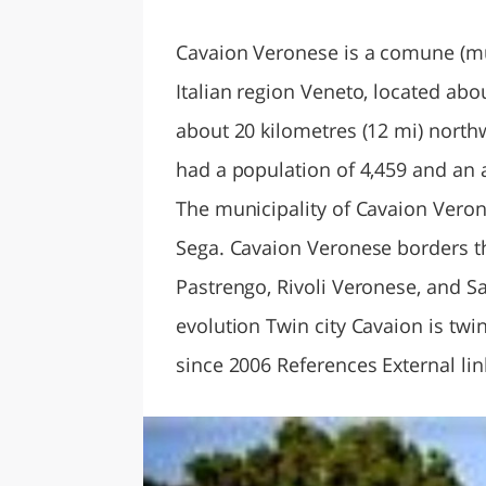
LAZI
Cavaion Veronese is a comune (mun
Italian region Veneto, located abo
about 20 kilometres (12 mi) north
had a population of 4,459 and an a
The municipality of Cavaion Veron
Sega. Cavaion Veronese borders the
Pastrengo, Rivoli Veronese, and S
evolution Twin city Cavaion is twi
since 2006 References External l