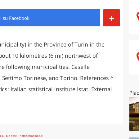
O
SARDEGNA
+
di
su Facebook
cipality) in the Province of Turin in the
bout 10 kilometres (6 mi) northwest of
e following municipalities: Caselle
 Settimo Torinese, and Torino. References ^
: Italian statistical institute Istat. External
Pla