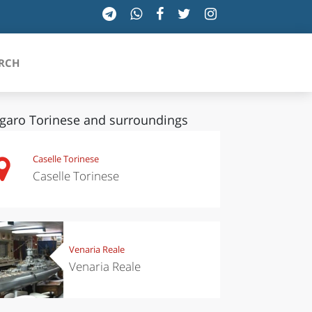
RCH
garo Torinese and surroundings
SICILIA
Caselle Torinese
Caselle Torinese
TOSCANA
TRENTINO-ALTO ADIGE
UMBRIA
Venaria Reale
Venaria Reale
VALLE D'AOSTA
VENETO