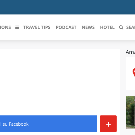
IONS
TRAVEL TIPS
PODCAST
NEWS
HOTEL
SEA
Ama
 le regioni italiane
ZZO
LIGURIA
LICATA
LOMBARDIA
BRIA
MARCHE
ANIA
MOLISE
IA-ROMAGNA
PIEMONTE
+
di
su Facebook
I-VENEZIA GIULIA
PUGLIA