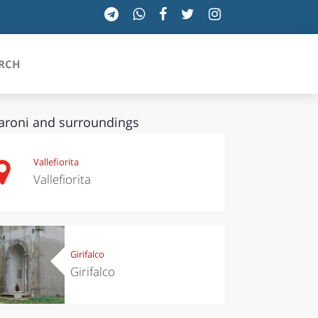
RCH
roni and surroundings
SICILIA
Vallefiorita
Vallefiorita
TOSCANA
TRENTINO-ALTO ADIGE
UMBRIA
Girifalco
Girifalco
VALLE D'AOSTA
VENETO