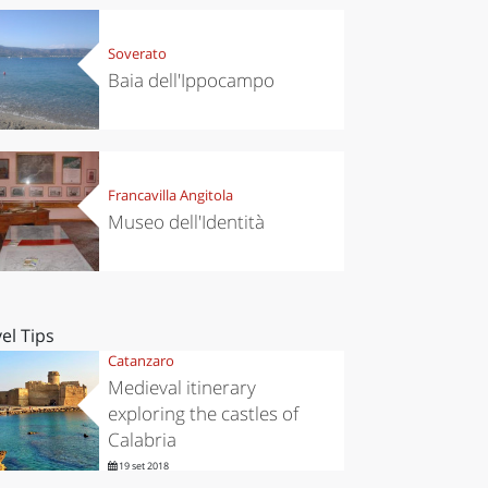
Soverato
Baia dell'Ippocampo
Francavilla Angitola
Museo dell'Identità
el Tips
Catanzaro
Medieval itinerary
exploring the castles of
Calabria
19 set 2018