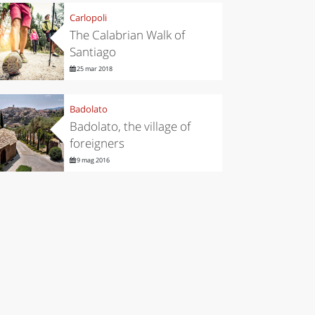
Carlopoli
The Calabrian Walk of
Santiago
25 mar 2018
Badolato
Badolato, the village of
foreigners
9 mag 2016