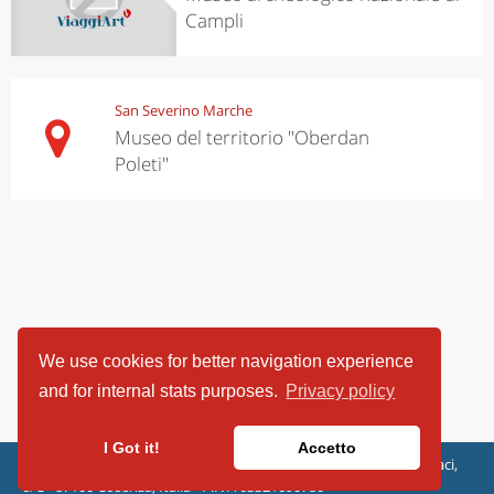
Campli
San Severino Marche
Museo del territorio "Oberdan
Poleti"
We use cookies for better navigation experience
and for internal stats purposes.
Privacy policy
I Got it!
Accetto
ViaggiArt - © 2013-2026 Altrama Italia SRL | Piazza Caduti di Capaci,
6/C - 87100 Cosenza, Italia - P.IVA 03321690780