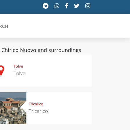
RCH
 Chirico Nuovo and surroundings
SICILIA
Tolve
Tolve
TOSCANA
TRENTINO-ALTO ADIGE
UMBRIA
Tricarico
Tricarico
VALLE D'AOSTA
VENETO