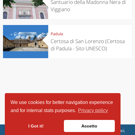
Santuario della Madonna Nera di
Viggiano
Padula
Certosa di San Lorenzo (Certosa
di Padula - Sito UNESCO)
We use cookies for better navigation experience
and for internal stats purposes.
Privacy policy
I Got it!
Accetto
ViaggiArt - © 2013-2026 Altrama Italia SRL | Piazza Caduti di Capaci,