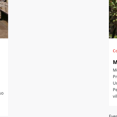
O
SARDEGNA
C
M
Mo
Pr
U
Pe
so
vi
Even