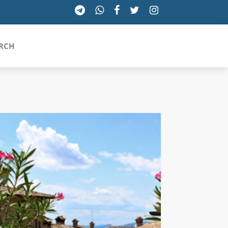
RCH
SICILIA
TOSCANA
TRENTINO-ALTO ADIGE
UMBRIA
VALLE D'AOSTA
VENETO