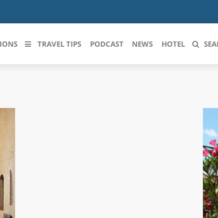
IONS
TRAVEL TIPS
PODCAST
NEWS
HOTEL
SEA
 le regioni italiane
ZZO
LIGURIA
LICATA
LOMBARDIA
BRIA
MARCHE
ANIA
MOLISE
IA-ROMAGNA
PIEMONTE
I-VENEZIA GIULIA
PUGLIA