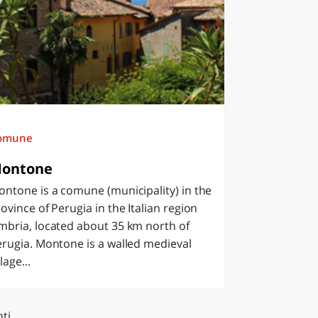
omune
ontone
ntone is a comune (municipality) in the
ovince of Perugia in the Italian region
mbria, located about 35 km north of
rugia. Montone is a walled medieval
llage...
ti