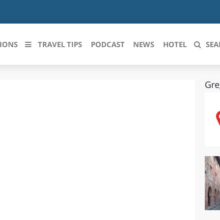
IONS
TRAVEL TIPS
PODCAST
NEWS
HOTEL
SEA
Gre
 le regioni italiane
ZZO
LIGURIA
LICATA
LOMBARDIA
BRIA
MARCHE
ANIA
MOLISE
IA-ROMAGNA
PIEMONTE
I-VENEZIA GIULIA
PUGLIA