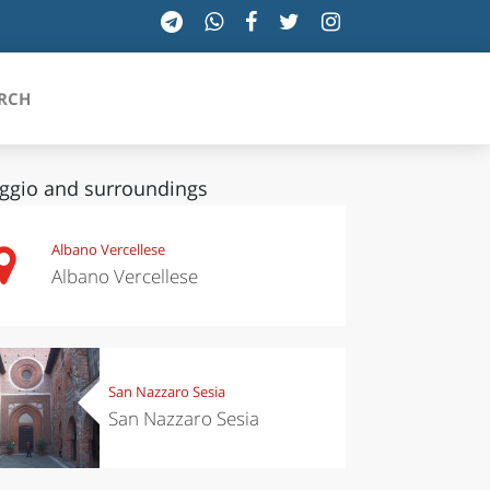
RCH
ggio and surroundings
SICILIA
Albano Vercellese
Albano Vercellese
TOSCANA
TRENTINO-ALTO ADIGE
UMBRIA
San Nazzaro Sesia
San Nazzaro Sesia
VALLE D'AOSTA
VENETO