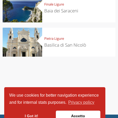
Finale Ligure
Baia dei Saraceni
Pietra Ligure
Basilica di San Nicolò
We use cookies for better navigation experience
and for internal stats purposes.
Privacy policy
I Got it!
Accetto