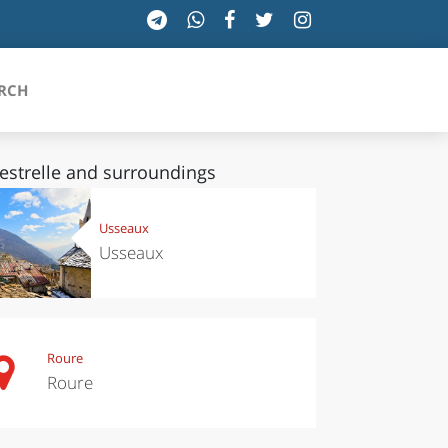
RCH
estrelle and surroundings
SICILIA
Usseaux
Usseaux
TOSCANA
TRENTINO-ALTO ADIGE
UMBRIA
Roure
Roure
VALLE D'AOSTA
VENETO