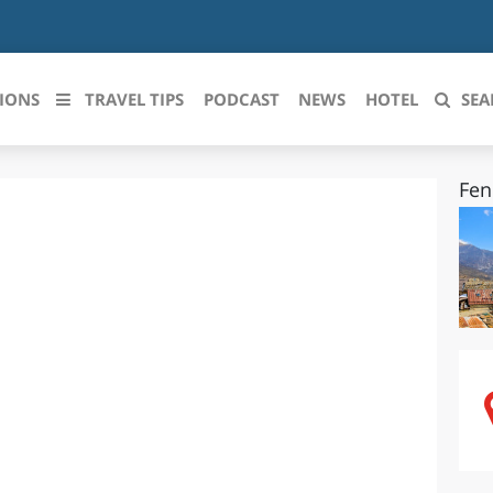
IONS
TRAVEL TIPS
PODCAST
NEWS
HOTEL
SEA
Fen
 le regioni italiane
ZZO
LIGURIA
LICATA
LOMBARDIA
BRIA
MARCHE
ANIA
MOLISE
IA-ROMAGNA
PIEMONTE
I-VENEZIA GIULIA
PUGLIA