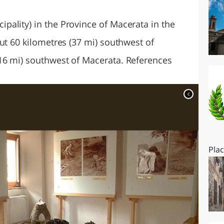
O
SARDEGNA
ality) in the Province of Macerata in the
ut 60 kilometres (37 mi) southwest of
16 mi) southwest of Macerata. References
c
Pla