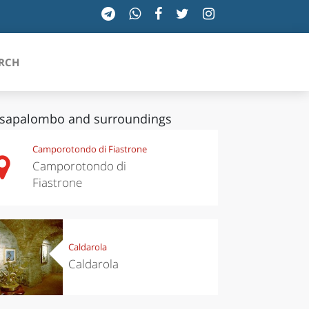
RCH
sapalombo and surroundings
SICILIA
Camporotondo di Fiastrone
Camporotondo di
TOSCANA
Fiastrone
TRENTINO-ALTO ADIGE
UMBRIA
Caldarola
Caldarola
VALLE D'AOSTA
VENETO