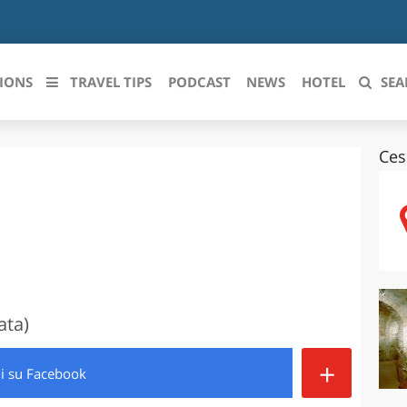
IONS
TRAVEL TIPS
PODCAST
NEWS
HOTEL
SEA
Ces
 le regioni italiane
ZZO
LIGURIA
LICATA
LOMBARDIA
o
BRIA
MARCHE
ANIA
MOLISE
ata)
IA-ROMAGNA
PIEMONTE
+
di
su Facebook
I-VENEZIA GIULIA
PUGLIA