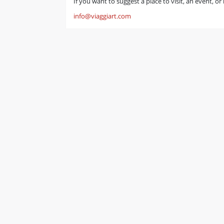
If you want to suggest a place to visit, an event, o
info@viaggiart.com