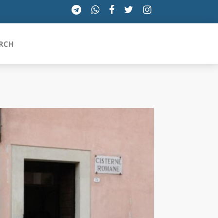
RCH
SICILIA
TOSCANA
TRENTINO-ALTO ADIGE
UMBRIA
VALLE D'AOSTA
VENETO