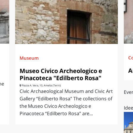
O
SARDEGNA
C
Museum
A
Museo Civico Archeologico e
Pinacoteca "Edilberto Rosa"
ne
Piazza A. Vera, 10, Amelia (Terni)
Civic Archaeological Museum and Civic Art
Even
Gallery “Edilberto Rosa” The collections of
the Museo Civico Archeologico e
Idee
Pinacoteca “Edilberto Rosa” are...