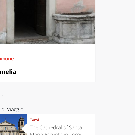
omune
melia
ti
 di Viaggio
Terni
The Cathedral of Santa
Maria Assunta in Terni