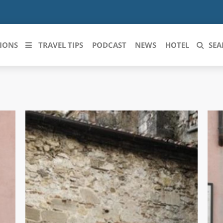
IONS
TRAVEL TIPS
PODCAST
NEWS
HOTEL
SEA
 le regioni italiane
ZZO
LIGURIA
LICATA
LOMBARDIA
BRIA
MARCHE
ANIA
MOLISE
IA-ROMAGNA
PIEMONTE
I-VENEZIA GIULIA
PUGLIA