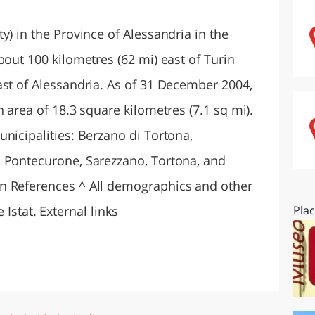
O
SARDEGNA
y) in the Province of Alessandria in the
bout 100 kilometres (62 mi) east of Turin
ast of Alessandria. As of 31 December 2004,
n area of 18.3 square kilometres (7.1 sq mi).
nicipalities: Berzano di Tortona,
, Pontecurone, Sarezzano, Tortona, and
n References ^ All demographics and other
te Istat. External links
Pla