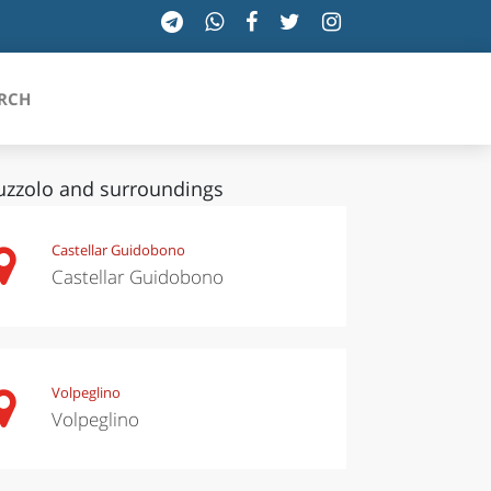
RCH
uzzolo and surroundings
SICILIA
Castellar Guidobono
Castellar Guidobono
TOSCANA
TRENTINO-ALTO ADIGE
UMBRIA
Volpeglino
Volpeglino
VALLE D'AOSTA
VENETO