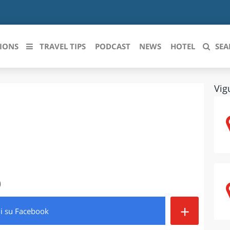
IONS
TRAVEL TIPS
PODCAST
NEWS
HOTEL
SEA
Vig
 le regioni italiane
ZZO
LIGURIA
LICATA
LOMBARDIA
BRIA
MARCHE
ANIA
MOLISE
)
IA-ROMAGNA
PIEMONTE
+
di
su Facebook
I-VENEZIA GIULIA
PUGLIA