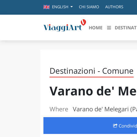
CHI SIAMO
AUTHORS
ENGLISH
HOME
DESTINAT
Destinazioni in evidenza
Scopri
CANAZEI
ABRU
Destinazioni - Comune
VENEZIA
BASI
MILANO
Varano de' Me
FIRENZE
CALA
NAPOLI
CAMP
BOLOGNA
Where
Varano de' Melegari (
LA SILA
EMIL
IL SALENTO
Condivi
FRIUL
RIMINI