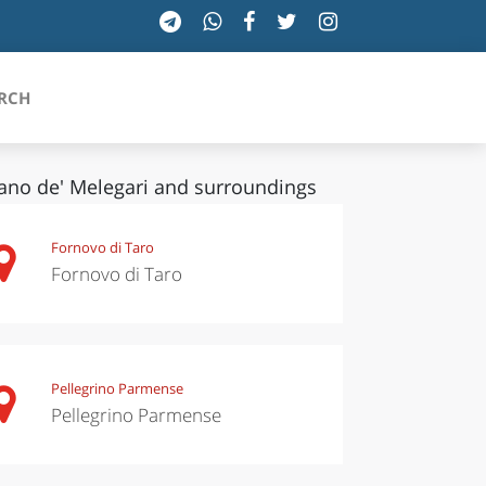
RCH
ano de' Melegari and surroundings
SICILIA
Fornovo di Taro
Fornovo di Taro
TOSCANA
TRENTINO-ALTO ADIGE
UMBRIA
Pellegrino Parmense
Pellegrino Parmense
VALLE D'AOSTA
VENETO