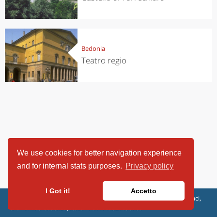
Bedonia
Teatro regio
We use cookies for better navigation experience
and for internal stats purposes.
Privacy policy
I Got it!
Accetto
ViaggiArt - © 2013-2026 Altrama Italia SRL | Piazza Caduti di Capaci,
6/C - 87100 Cosenza, Italia - P.IVA 03321690780