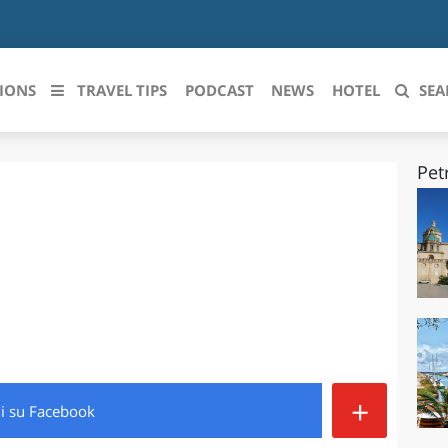
IONS
TRAVEL TIPS
PODCAST
NEWS
HOTEL
SEA
Pet
 le regioni italiane
ZZO
LIGURIA
LICATA
LOMBARDIA
BRIA
MARCHE
ANIA
MOLISE
IA-ROMAGNA
PIEMONTE
+
di
su Facebook
I-VENEZIA GIULIA
PUGLIA