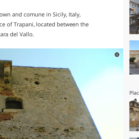
O
SARDEGNA
 town and comune in Sicily, Italy,
nce of Trapani, located between the
ara del Vallo.
c
Pla