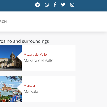
RCH
rosino and surroundings
SICILIA
Mazara del Vallo
Mazara del Vallo
TOSCANA
TRENTINO-ALTO ADIGE
UMBRIA
Marsala
Marsala
VALLE D'AOSTA
VENETO