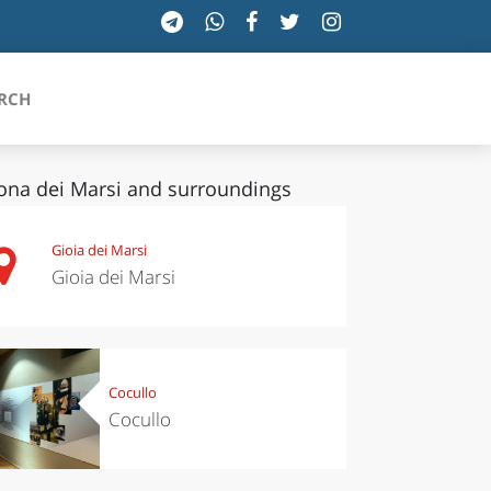
RCH
ona dei Marsi and surroundings
SICILIA
Gioia dei Marsi
Gioia dei Marsi
TOSCANA
TRENTINO-ALTO ADIGE
UMBRIA
Cocullo
Cocullo
VALLE D'AOSTA
VENETO