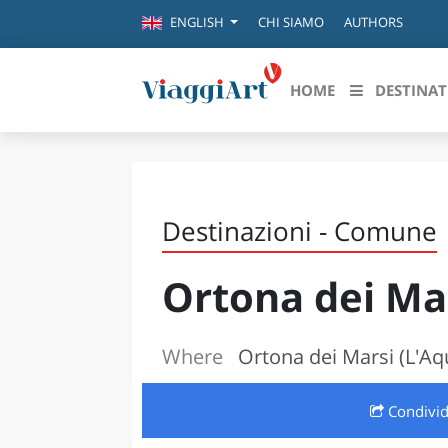
CHI SIAMO
AUTHORS
ENGLISH
HOME
DESTINAT
Destinazioni in evidenza
Scopri
CANAZEI
ABRU
Destinazioni - Comune
VENEZIA
BASI
MILANO
Ortona dei Ma
FIRENZE
CALA
NAPOLI
CAMP
BOLOGNA
Where
Ortona dei Marsi (L'Aqu
LA SILA
EMIL
IL SALENTO
Condivi
FRIUL
RIMINI