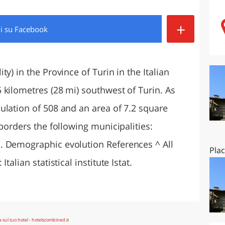
O
SARDEGNA
+
di
su Facebook
y) in the Province of Turin in the Italian
 kilometres (28 mi) southwest of Turin. As
ulation of 508 and an area of 7.2 square
 borders the following municipalities:
. Demographic evolution References ^ All
Pla
talian statistical institute Istat.