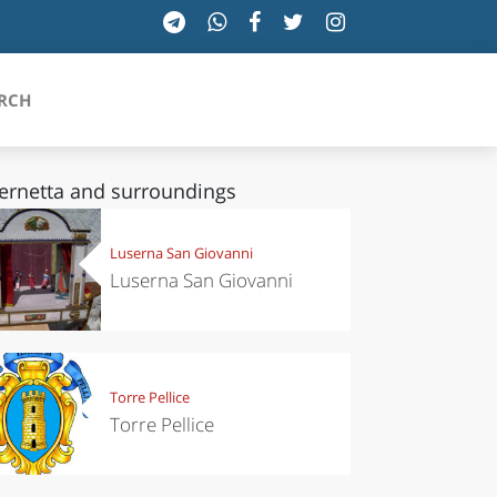
RCH
ernetta and surroundings
SICILIA
Luserna San Giovanni
Luserna San Giovanni
TOSCANA
TRENTINO-ALTO ADIGE
UMBRIA
Torre Pellice
Torre Pellice
VALLE D'AOSTA
VENETO