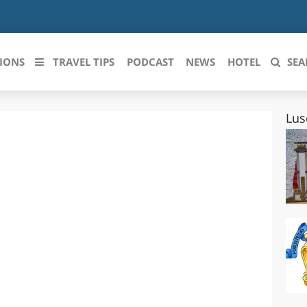
IONS
TRAVEL TIPS
PODCAST
NEWS
HOTEL
SEA
Lus
 le regioni italiane
ZZO
LIGURIA
LICATA
LOMBARDIA
BRIA
MARCHE
ANIA
MOLISE
IA-ROMAGNA
PIEMONTE
I-VENEZIA GIULIA
PUGLIA