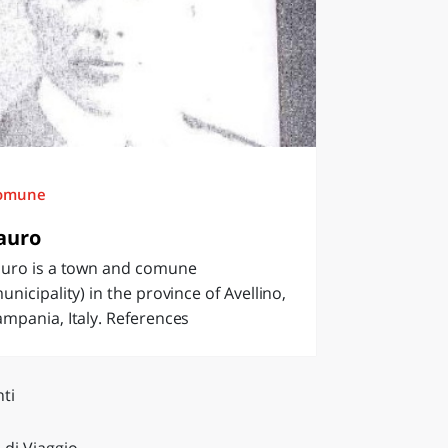
omune
auro
auro is a town and comune
unicipality) in the province of Avellino,
mpania, Italy. References
ti
 di Viaggio