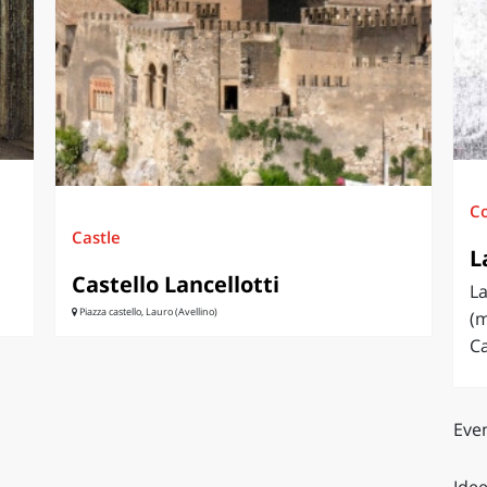
O
SARDEGNA
C
Castle
L
Castello Lancellotti
L
Piazza castello, Lauro (Avellino)
(m
Ca
Even
Idee