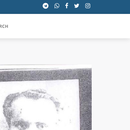
RCH
SICILIA
TOSCANA
TRENTINO-ALTO ADIGE
UMBRIA
VALLE D'AOSTA
VENETO