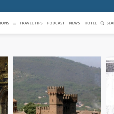
IONS
TRAVEL TIPS
PODCAST
NEWS
HOTEL
SEA
 le regioni italiane
ZZO
LIGURIA
LICATA
LOMBARDIA
BRIA
MARCHE
ANIA
MOLISE
IA-ROMAGNA
PIEMONTE
I-VENEZIA GIULIA
PUGLIA