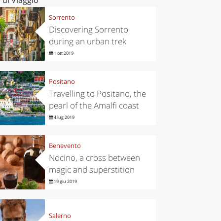
Sorrento
Discovering Sorrento
during an urban trek
1 ott 2019
Positano
Travelling to Positano, the
pearl of the Amalfi coast
4 lug 2019
Benevento
Nocino, a cross between
magic and superstition
19 giu 2019
Salerno