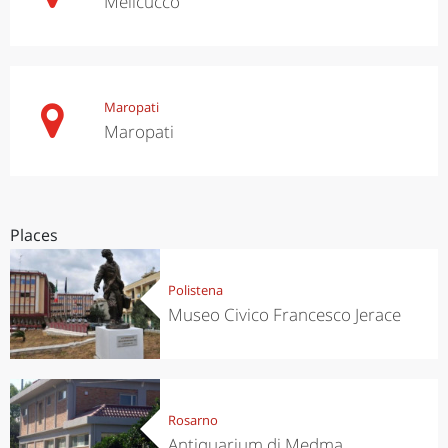
Melicucco
Maropati
Maropati
Places
Polistena
Museo Civico Francesco Jerace
Rosarno
Antiquarium di Medma