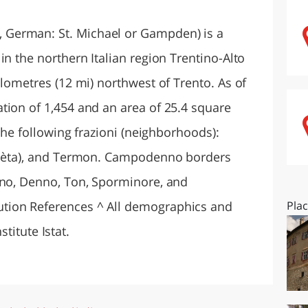
O
SARDEGNA
German: St. Michael or Gampden) is a
in the northern Italian region Trentino-Alto
ilometres (12 mi) northwest of Trento. As of
tion of 1,454 and an area of 25.4 square
 the following frazioni (neighborhoods):
(Chèta), and Termon. Campodenno borders
nno, Denno, Ton, Sporminore, and
tion References ^ All demographics and
Pla
nstitute Istat.