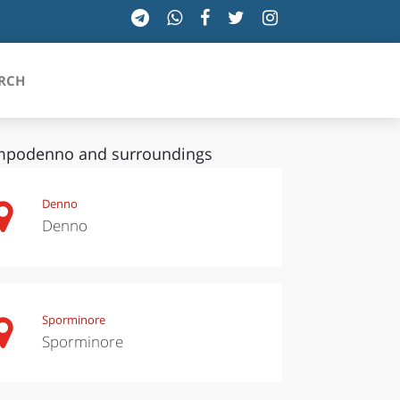
RCH
podenno and surroundings
SICILIA
Denno
Denno
TOSCANA
TRENTINO-ALTO ADIGE
UMBRIA
Sporminore
Sporminore
VALLE D'AOSTA
VENETO