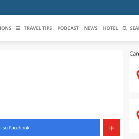
IONS
TRAVEL TIPS
PODCAST
NEWS
HOTEL
SEA
Cam
 le regioni italiane
ZZO
LIGURIA
LICATA
LOMBARDIA
BRIA
MARCHE
ANIA
MOLISE
IA-ROMAGNA
PIEMONTE
+
di
su Facebook
I-VENEZIA GIULIA
PUGLIA