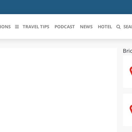
IONS
TRAVEL TIPS
PODCAST
NEWS
HOTEL
SEA
Bri
 le regioni italiane
ZZO
LIGURIA
LICATA
LOMBARDIA
BRIA
MARCHE
ANIA
MOLISE
IA-ROMAGNA
PIEMONTE
I-VENEZIA GIULIA
PUGLIA