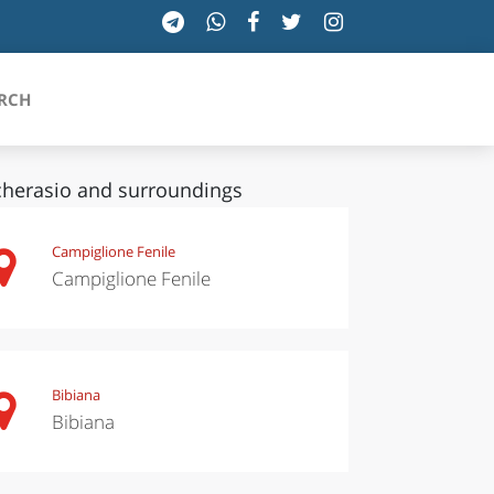
RCH
cherasio and surroundings
SICILIA
Campiglione Fenile
Campiglione Fenile
TOSCANA
TRENTINO-ALTO ADIGE
UMBRIA
Bibiana
Bibiana
VALLE D'AOSTA
VENETO