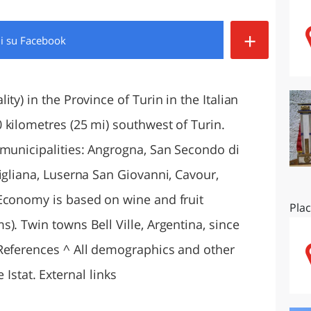
O
SARDEGNA
+
di
su Facebook
ty) in the Province of Turin in the Italian
 kilometres (25 mi) southwest of Turin.
 municipalities: Angrogna, San Secondo di
igliana, Luserna San Giovanni, Cavour,
Economy is based on wine and fruit
Pla
). Twin towns Bell Ville, Argentina, since
References ^ All demographics and other
te Istat. External links