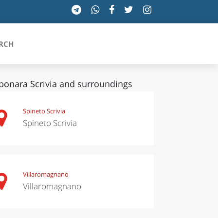
RCH
bonara Scrivia and surroundings
SICILIA
Spineto Scrivia
Spineto Scrivia
TOSCANA
TRENTINO-ALTO ADIGE
UMBRIA
Villaromagnano
Villaromagnano
VALLE D'AOSTA
VENETO