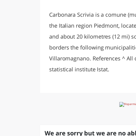
LAZI
Carbonara Scrivia is a comune (mun
the Italian region Piedmont, locat
and about 20 kilometres (12 mi) s
borders the following municipaliti
Villaromagnano. References ^ All d
statistical institute Istat.
We are sorry but we are no abl