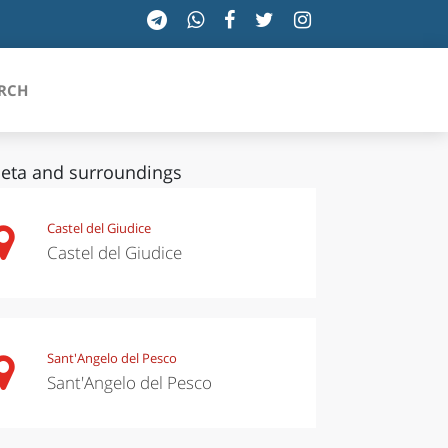
RCH
leta and surroundings
SICILIA
Castel del Giudice
Castel del Giudice
TOSCANA
TRENTINO-ALTO ADIGE
UMBRIA
Sant'Angelo del Pesco
Sant'Angelo del Pesco
VALLE D'AOSTA
VENETO