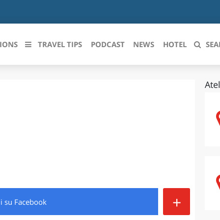
IONS
TRAVEL TIPS
PODCAST
NEWS
HOTEL
SEA
Ate
 le regioni italiane
ZZO
LIGURIA
LICATA
LOMBARDIA
BRIA
MARCHE
ANIA
MOLISE
IA-ROMAGNA
PIEMONTE
+
di
su Facebook
I-VENEZIA GIULIA
PUGLIA