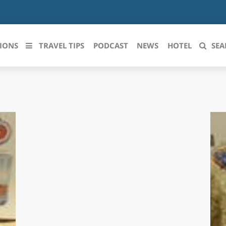
IONS
TRAVEL TIPS
PODCAST
NEWS
HOTEL
SEA
 le regioni italiane
ZZO
LIGURIA
LICATA
LOMBARDIA
BRIA
MARCHE
ANIA
MOLISE
IA-ROMAGNA
PIEMONTE
I-VENEZIA GIULIA
PUGLIA