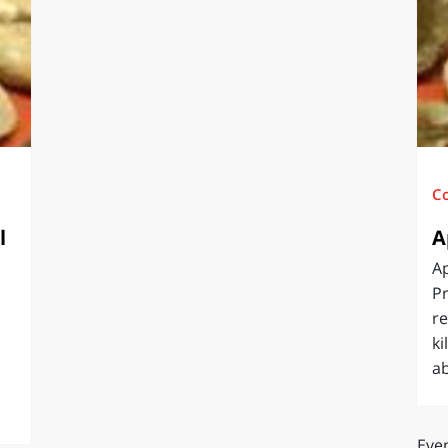
O
SARDEGNA
C
l
A
Ap
Pr
re
t
ki
ab
Even