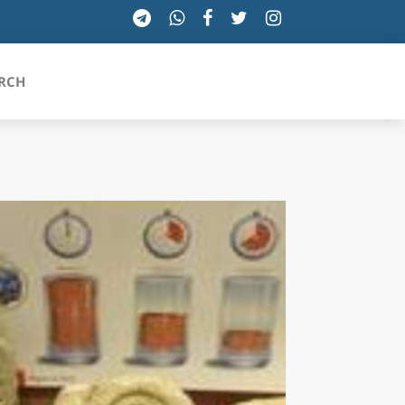
RCH
SICILIA
TOSCANA
TRENTINO-ALTO ADIGE
UMBRIA
VALLE D'AOSTA
VENETO