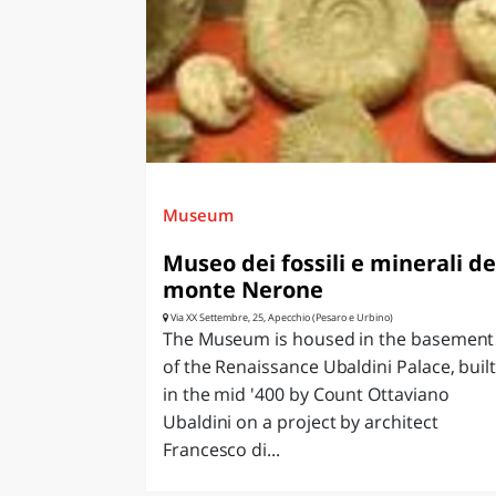
LAZI
Museum
Museo dei fossili e minerali de
monte Nerone
Via XX Settembre, 25, Apecchio (Pesaro e Urbino)
The Museum is housed in the basement
of the Renaissance Ubaldini Palace, buil
in the mid '400 by Count Ottaviano
Ubaldini on a project by architect
Francesco di...