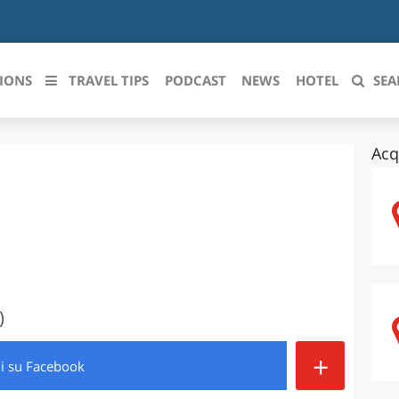
IONS
TRAVEL TIPS
PODCAST
NEWS
HOTEL
SEA
Acq
 le regioni italiane
ZZO
LIGURIA
LICATA
LOMBARDIA
BRIA
MARCHE
ANIA
MOLISE
)
IA-ROMAGNA
PIEMONTE
+
di
su Facebook
I-VENEZIA GIULIA
PUGLIA