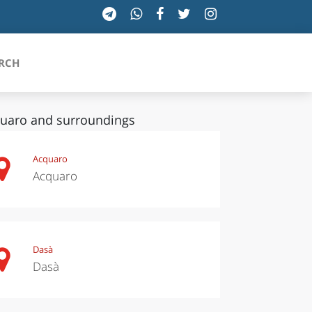
RCH
uaro and surroundings
SICILIA
Acquaro
Acquaro
TOSCANA
TRENTINO-ALTO ADIGE
UMBRIA
Dasà
Dasà
VALLE D'AOSTA
VENETO