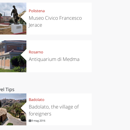
Polistena
Museo Civico Francesco
Jerace
Rosarno
Antiquarium di Medma
el Tips
Badolato
Badolato, the village of
foreigners
9 mag 2016