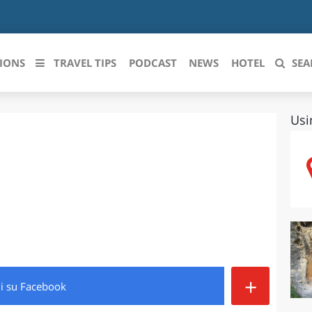
IONS
TRAVEL TIPS
PODCAST
NEWS
HOTEL
SEA
Usi
 le regioni italiane
ZZO
LIGURIA
LICATA
LOMBARDIA
BRIA
MARCHE
ANIA
MOLISE
IA-ROMAGNA
PIEMONTE
+
di
su Facebook
I-VENEZIA GIULIA
PUGLIA