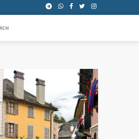
RCH
SICILIA
TOSCANA
TRENTINO-ALTO ADIGE
UMBRIA
VALLE D'AOSTA
VENETO