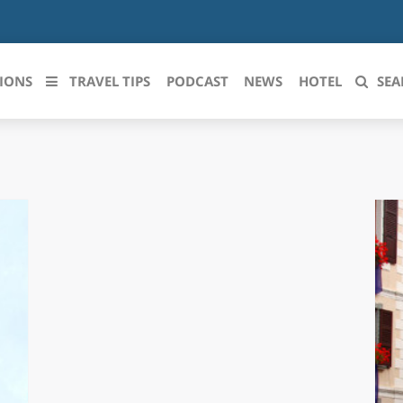
IONS
TRAVEL TIPS
PODCAST
NEWS
HOTEL
SEA
 le regioni italiane
ZZO
LIGURIA
LICATA
LOMBARDIA
BRIA
MARCHE
ANIA
MOLISE
IA-ROMAGNA
PIEMONTE
I-VENEZIA GIULIA
PUGLIA