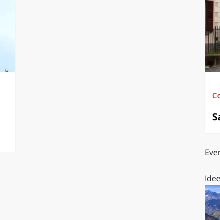
O
SARDEGNA
C
S
Even
Idee