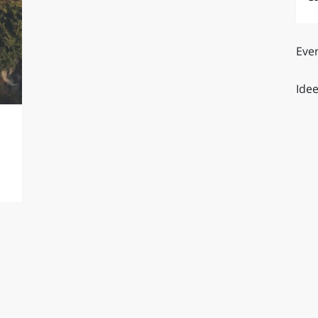
O
SARDEGNA
Even
Idee