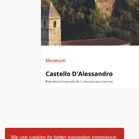
LAZI
Museum
Castello D'Alessandro
Via Vittorio Emanuele SN, C, Pescolanciano (Isernia)
We use cookies for better navigation experience