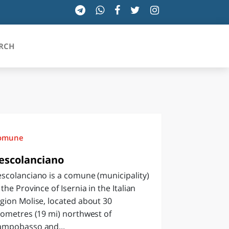
RCH
SICILIA
TOSCANA
omune
TRENTINO-ALTO ADIGE
escolanciano
scolanciano is a comune (municipality)
UMBRIA
 the Province of Isernia in the Italian
VALLE D'AOSTA
gion Molise, located about 30
lometres (19 mi) northwest of
VENETO
ampobasso and...