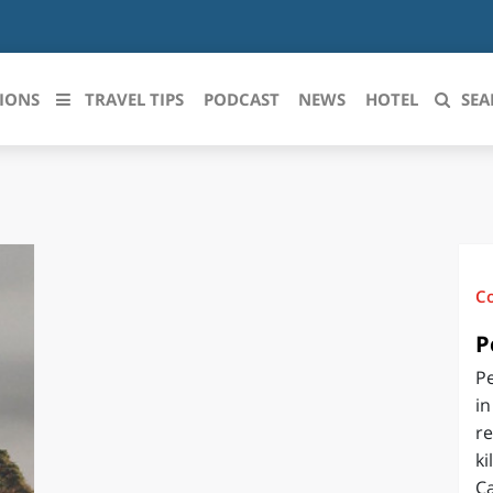
IONS
TRAVEL TIPS
PODCAST
NEWS
HOTEL
SEA
 le regioni italiane
ZZO
LIGURIA
LICATA
LOMBARDIA
C
BRIA
MARCHE
P
Pe
ANIA
MOLISE
in
IA-ROMAGNA
PIEMONTE
re
ki
I-VENEZIA GIULIA
PUGLIA
C