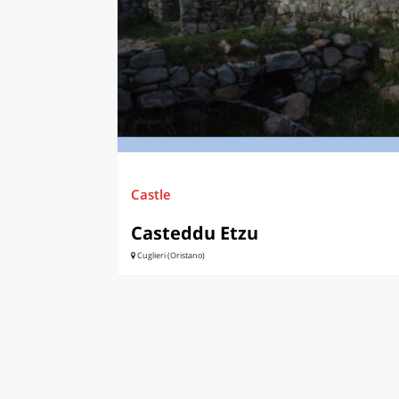
LAZI
Castle
Casteddu Etzu
Cuglieri (Oristano)