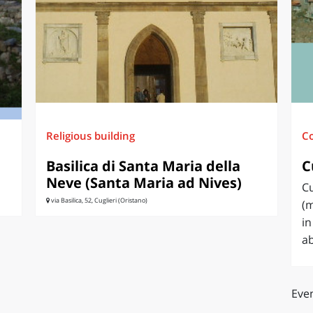
O
SARDEGNA
Religious building
C
Basilica di Santa Maria della
C
Neve (Santa Maria ad Nives)
Cu
via Basilica, 52, Cuglieri (Oristano)
(m
in
ab
Even