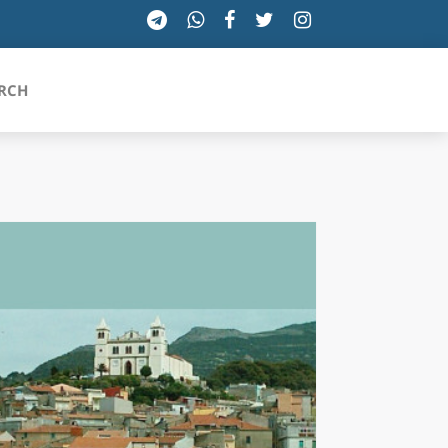
RCH
SICILIA
TOSCANA
TRENTINO-ALTO ADIGE
UMBRIA
VALLE D'AOSTA
VENETO