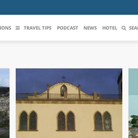
IONS
TRAVEL TIPS
PODCAST
NEWS
HOTEL
SEA
 le regioni italiane
ZZO
LIGURIA
LICATA
LOMBARDIA
BRIA
MARCHE
ANIA
MOLISE
IA-ROMAGNA
PIEMONTE
I-VENEZIA GIULIA
PUGLIA