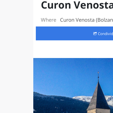
Curon Venost
LAZI
Where
Curon Venosta (Bolza
Condivi