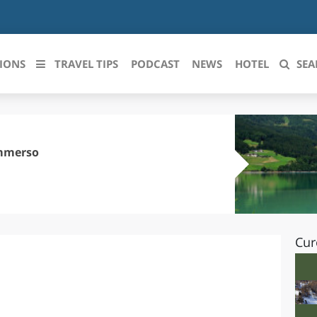
IONS
TRAVEL TIPS
PODCAST
NEWS
HOTEL
SEA
 le regioni italiane
ZZO
LIGURIA
ommerso
LICATA
LOMBARDIA
BRIA
MARCHE
Cur
ANIA
MOLISE
IA-ROMAGNA
PIEMONTE
I-VENEZIA GIULIA
PUGLIA