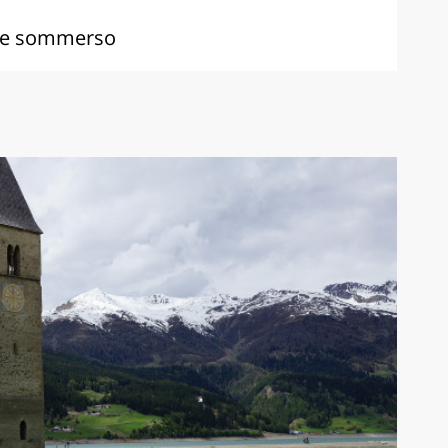
ese sommerso
M
M