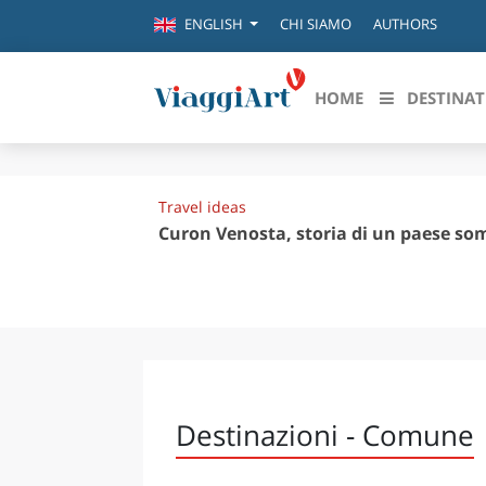
CHI SIAMO
AUTHORS
ENGLISH
HOME
DESTINAT
Destinazioni in evidenza
Scopri
Travel ideas
CANAZEI
ABRU
Curon Venosta, storia di un paese s
VENEZIA
BASI
MILANO
FIRENZE
CALA
NAPOLI
CAMP
BOLOGNA
LA SILA
EMIL
Destinazioni - Comune
IL SALENTO
FRIUL
RIMINI