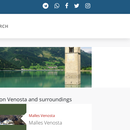
RCH
SICILIA
TOSCANA
TRENTINO-ALTO ADIGE
on Venosta and surroundings
UMBRIA
VALLE D'AOSTA
Malles Venosta
Malles Venosta
VENETO